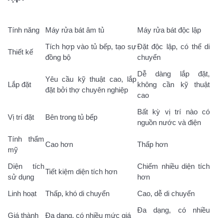
Tính năng
Máy rửa bát âm tủ
Máy rửa bát độc lập
Tích hợp vào tủ bếp, tạo sự
Đặt độc lập, có thể di
Thiết kế
đồng bộ
chuyển
Dễ dàng lắp đặt,
Yêu cầu kỹ thuật cao, lắp
Lắp đặt
không cần kỹ thuật
đặt bởi thợ chuyên nghiệp
cao
Bất kỳ vị trí nào có
Vị trí đặt
Bên trong tủ bếp
nguồn nước và điện
Tính thẩm
Cao hơn
Thấp hơn
mỹ
Diện tích
Chiếm nhiều diện tích
Tiết kiệm diện tích hơn
sử dụng
hơn
Linh hoạt
Thấp, khó di chuyển
Cao, dễ di chuyển
Đa dạng, có nhiều
Giá thành
Đa dạng, có nhiều mức giá