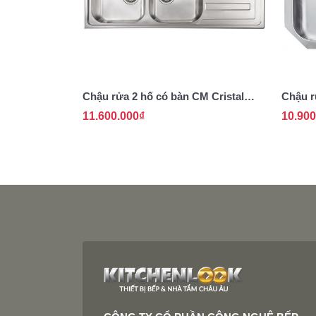
Chậu rửa 2 hố có bàn CM Cristal
Chậu r
010017
011950
11.600.000₫
10.900