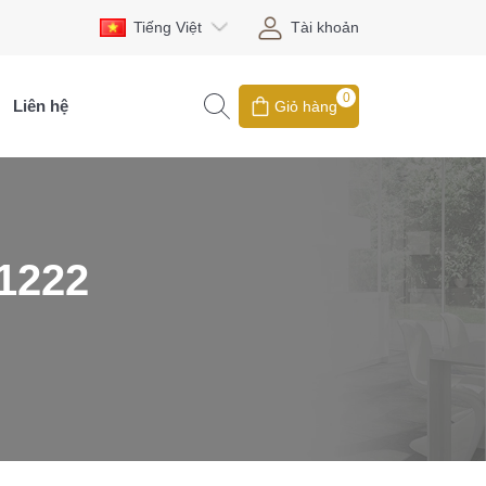
Tiếng Việt
Tài khoản
0
Liên hệ
Giỏ hàng
11222