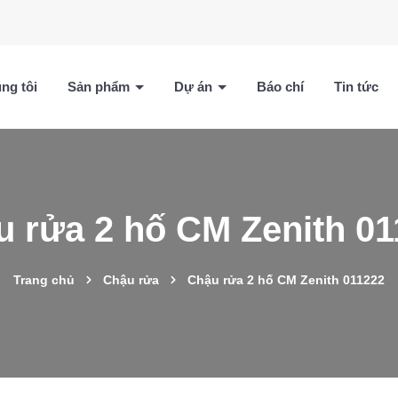
ng tôi
Sản phẩm
Dự án
Báo chí
Tin tức
 rửa 2 hố CM Zenith 0
Trang chủ
Chậu rửa
Chậu rửa 2 hố CM Zenith 011222