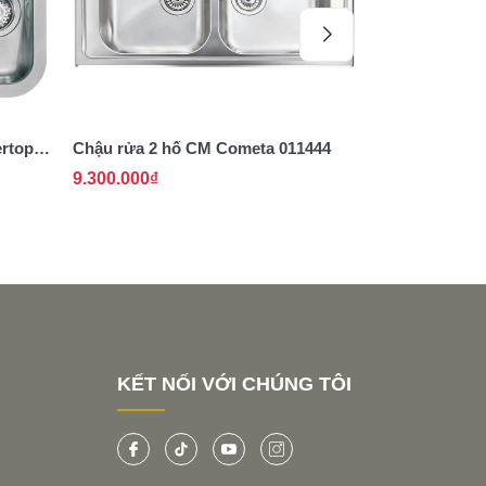
ertop
Chậu rửa 2 hố CM Cometa 011444
Chậu rửa 2 h
9.300.000₫
10.800.000₫
KẾT NỐI VỚI CHÚNG TÔI