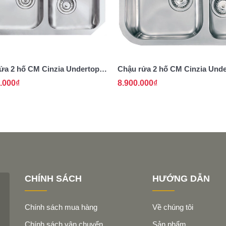
ửa 2 hố CM Cinzia Undertop
Chậu rửa 2 hố CM Cinzia Und
011958
.000₫
8.900.000₫
CHÍNH SÁCH
HƯỚNG DẪN
Chính sách mua hàng
Về chúng tôi
Chính sách vận chuyển
Sản phẩm