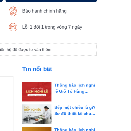
Bảo hành chính hãng
Lỗi 1 đổi 1 trong vòng 7 ngày
iên hệ để được tư vấn thêm
Tin nổi bật
Thông báo lịch nghỉ
lễ Giỗ Tổ Hùng
Vương và 30/4 - 1/5
năm 2026
Bếp một chiều là gì?
Sơ đồ thiết kế chuẩn
và giải pháp tối ưu
cho bếp công
Thông báo lịch nghỉ