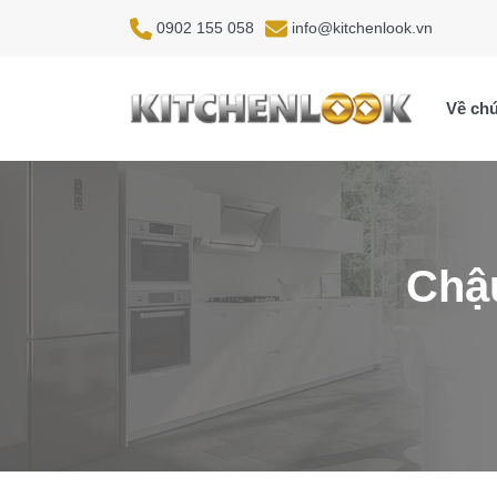
0902 155 058
info@kitchenlook.vn
Về chú
Chậu