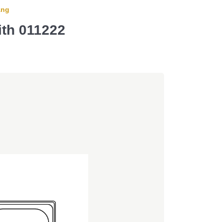
àng
ith 011222