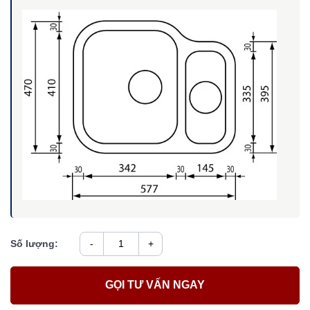
Số lượng:
-
+
GỌI TƯ VẤN NGAY