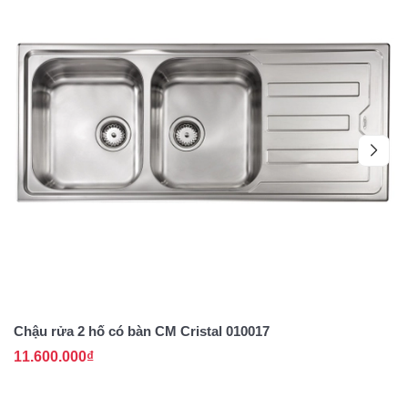
Chậu rửa 2 hố có bàn CM Cristal 010017
C
11.600.000₫
1