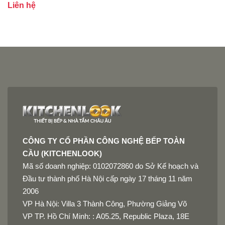
Liên hệ
L
CÔNG TY CỔ PHẦN CÔNG NGHỆ BẾP TOÀN
CẦU (KITCHENLOOK)
Mã số doanh nghiệp: 0102072860 do Sở Kế hoạch và
Đầu tư thành phố Hà Nội cấp ngày 17 tháng 11 năm
2006
VP Hà Nội: Villa 3 Thành Công, Phường Giảng Võ
VP TP. Hồ Chí Minh: : A05.25, Republic Plaza, 18E