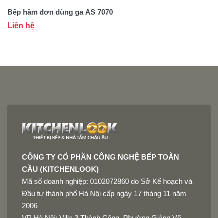
Bếp hầm đơn dùng ga AS 7070
Liên hệ
L
CÔNG TY CỔ PHẦN CÔNG NGHỆ BẾP TOÀN
CẦU (KITCHENLOOK)
Mã số doanh nghiệp: 0102072860 do Sở Kế hoạch và
Đầu tư thành phố Hà Nội cấp ngày 17 tháng 11 năm
2006
VP Hà Nội: Villa 3 Thành Công, Phường Giảng Võ