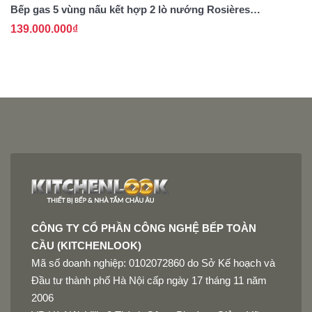
Bếp gas 5 vùng nấu kết hợp 2 lò nướng Rosières
B
RGM95D2C - Nhập khẩu chính hãng
I
6
139.000.000₫
68
CÔNG TY CỔ PHẦN CÔNG NGHỆ BẾP TOÀN
CẦU (KITCHENLOOK)
Mã số doanh nghiệp: 0102072860 do Sở Kế hoạch và
Đầu tư thành phố Hà Nội cấp ngày 17 tháng 11 năm
2006