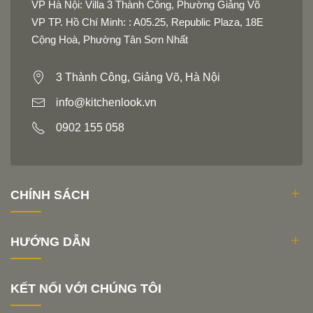
VP Hà Nội: Villa 3 Thành Công, Phường Giảng Võ
Bếp từ đa điểm kết hợp lò nướng 60cm ELBA được đánh giá
VP TP. Hồ Chí Minh: : A05.25, Republic Plaza, 18E
cao về giá trị sử dụng và chất lượng. Với nguồn gốc xuất xứ
từ Italy, sản phẩm này đáp ứng được nhu cầu của những
Cộng Hoà, Phường Tân Sơn Nhất
người tiêu dùng khó tính nhất. Đảm bảo an toàn và hiệu
quả, ELBA EAA 664 IMLVN là sự lựa chọn tốt cho mọi gia
3 Thành Công, Giảng Võ, Hà Nội
đình hiện đại.
info@kitchenlook.vn
0902 155 058
CHÍNH SÁCH
HƯỚNG DẪN
KẾT NỐI VỚI CHÚNG TÔI