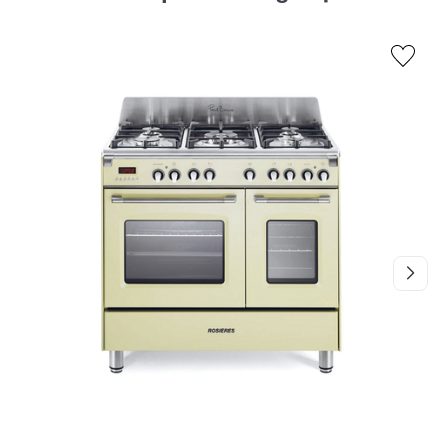
Tính năng nổi bật - Nâng tầm trải nghiệm
nấu nướng
Dung tích lò nướng lớn:
Với dung tích 74 lít, bạn có đủ
không gian để nướng và nấu nhiều món ăn cùng một lúc, từ
thịt nướng, bánh pizza đến các món ăn tiệc tùng.
Phụ kiện bổ trợ:
Bếp đi kèm với giá và khay nướng, giúp
bạn dễ dàng chuẩn bị và nấu các món ăn phức tạp.
Công suất mạnh mẽ:
Với công suất điện 9200W, bếp luôn
đảm bảo nhiệt độ nấu nướng và nướng tối đa công suất,
giúp thực hiện nhiều công việc nấu nướng khác nhau.
Thiết kế cao cấp:
ELBA EAA 664 IMLVN có thiết kế sang
trọng với đường nét tinh tế, phù hợp với nhiều loại không