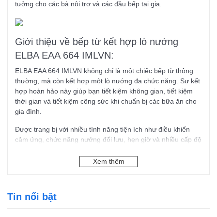
tưởng cho các bà nội trợ và các đầu bếp tại gia.
Giới thiệu về bếp từ kết hợp lò nướng
ELBA EAA 664 IMLVN:
ELBA EAA 664 IMLVN không chỉ là một chiếc bếp từ thông
thường, mà còn kết hợp một lò nướng đa chức năng. Sự kết
hợp hoàn hảo này giúp bạn tiết kiệm không gian, tiết kiệm
thời gian và tiết kiệm công sức khi chuẩn bị các bữa ăn cho
gia đình.
Được trang bị với nhiều tính năng tiện ích như điều khiển
cảm ứng, chức năng nướng đối lưu, hẹn giờ và nhiều cấp độ
công suất nấu,
bếp từ đa điểm kết hợp lò nướng 60cm
ELBA
cam kết mang lại sự linh hoạt và tiện lợi trong việc
Xem thêm
nấu ăn hàng ngày.
Tin nổi bật