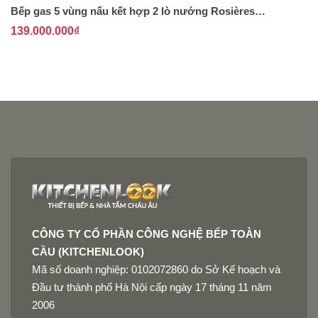
gian bếp khác nhau.
Bếp gas 5 vùng nấu kết hợp 2 lò nướng Rosières
B
RGM95D2C - Nhập khẩu chính hãng
4
139.000.000₫
Tiết kiệm thời gian:
Bếp được trang bị nhiều chức năng
52
nướng đa dạng và hẹn giờ, giúp bạn thực hiện các công việc
nấu nướng một cách hiệu quả.
CÔNG TY CỔ PHẦN CÔNG NGHỆ BẾP TOÀN
CẦU (KITCHENLOOK)
Mã số doanh nghiệp: 0102072860 do Sở Kế hoạch và
Đánh giá bếp từ liền lò nướng ELBA 60cm
Đầu tư thành phố Hà Nội cấp ngày 17 tháng 11 năm
phiên bản cao cấp:
2006