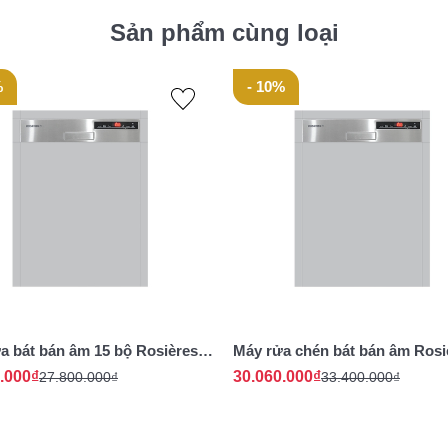
Sản phẩm cùng loại
%
- 10%
a bát bán âm 15 bộ Rosières
Máy rửa chén bát bán âm Rosi
D530PX-47 - Nhập khẩu chính
16 bộ RDSN 2D622PX-47E
.000₫
30.060.000₫
27.800.000₫
33.400.000₫