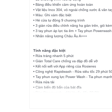
• Bảng điều khiển cảm ứng hoàn toàn
• Vật liệu Inox 304, vỏ ngoài chống xước & vân ta
• Màu: Ghi xám đặc biệt
• Hé cửa tự động 9 chương trình
• 3 giàn rửa điều chỉnh nâng hạ giàn trên, giỏ k
• 3 tay phun áp lực tia êm + Tay phun Powerwash
• Nhãn năng lượng Châu Âu A+++
Tính năng đặc biệt
• Rửa tráng nhanh 5 phút
• Giàn Total Care chống va đập đồ dễ vỡ
• Kết nối wifi với App riêng của Rosieres
• Công nghệ Rapidwash - Rửa siêu tốc 29 phút 50
• Tay phun xung lực Power Wash - Tia phun mạnh
• Rửa nửa tải
• Cảm biến độ bẩn của bát đĩa
• Rửa Steamwash - diệt khuẩn đến 99.9%
• Tự căn thời gian rửa dựa trên nhiệt độ nước
• Sấy ngưng tụ hơi, sấy thêm theo ý muốn
• Tiết kiệm điện năng 40% với chế độ rửa siêu tốc