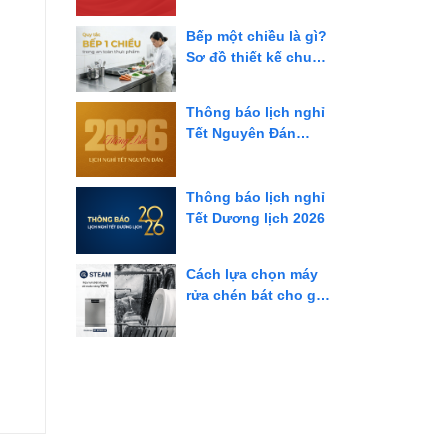
Vương và 30/4 - 1/5
năm 2026
Bếp một chiều là gì?
Sơ đồ thiết kế chuẩn
và giải pháp tối ưu
cho bếp công
Thông báo lịch nghỉ
nghiệp
Tết Nguyên Đán
Bính Ngọ 2026
Thông báo lịch nghỉ
Tết Dương lịch 2026
Cách lựa chọn máy
rửa chén bát cho gia
đình bạn nên biết