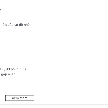
y
èm rửa đũa và đồ nhỏ
 C, 39 phút 60 C
 gấp 4 lần
Xem thêm