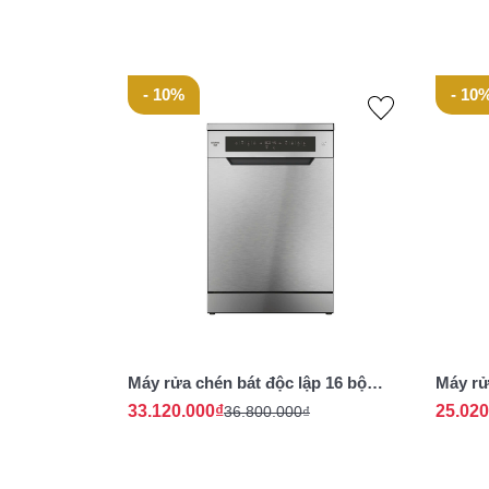
• AQUASTOP bảo vệ chống tràn nước
- 10%
- 10
Máy rửa chén bát độc lập 16 bộ
Máy rử
Rosières RF 6B4S1PDX-04 - Nhập
RDSN 1
33.120.000₫
25.020
36.800.000₫
khẩu chính hãng
hãng