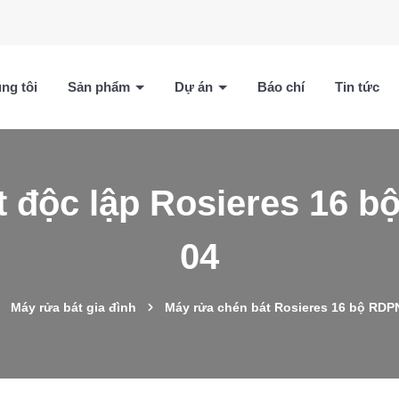
ng tôi
Sản phẩm
Dự án
Báo chí
Tin tức
t độc lập Rosieres 16 
04
Máy rửa bát gia đình
Máy rửa chén bát Rosieres 16 bộ RDP