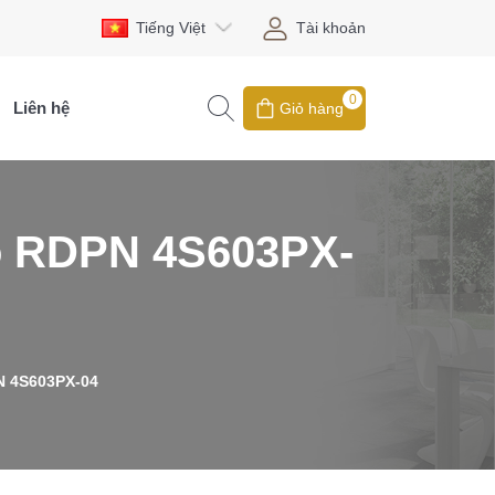
Tiếng Việt
Tài khoản
0
Liên hệ
Giỏ hàng
bộ RDPN 4S603PX-
N 4S603PX-04