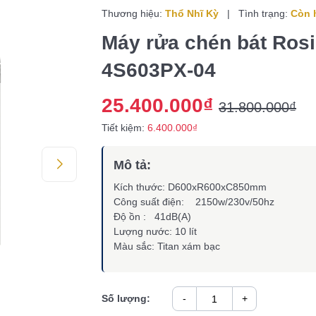
Thương hiệu:
Thổ Nhĩ Kỳ
|
Tình trạng:
Còn 
Máy rửa chén bát Ros
4S603PX-04
25.400.000₫
31.800.000₫
Tiết kiệm:
6.400.000₫
Mô tả:
Kích thước: D600xR600xC850mm
Công suất điện: 2150w/230v/50hz
Độ ồn : 41dB(A)
Lượng nước: 10 lít
Màu sắc: Titan xám bạc
Số lượng:
-
+