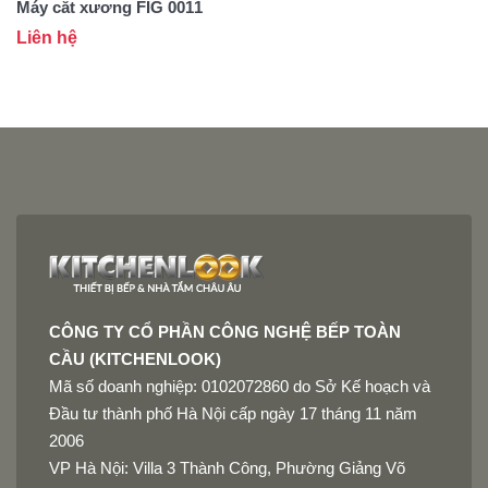
Máy cắt xương FIG 0011
M
Liên hệ
L
CÔNG TY CỔ PHẦN CÔNG NGHỆ BẾP TOÀN
CẦU (KITCHENLOOK)
Mã số doanh nghiệp: 0102072860 do Sở Kế hoạch và
Đầu tư thành phố Hà Nội cấp ngày 17 tháng 11 năm
2006
VP Hà Nội: Villa 3 Thành Công, Phường Giảng Võ