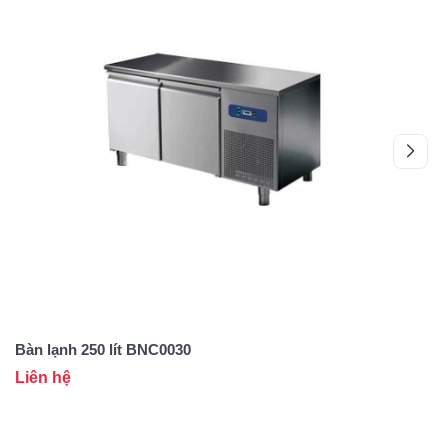
Bàn lạnh 250 lít BNC0030
Bà
Liên hệ
L