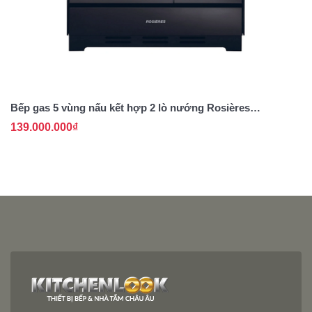
Bếp gas 5 vùng nấu kết hợp 2 lò nướng Rosières
Bế
RGM95D2SB
R
139.000.000₫
1