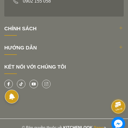
0902 155 058
CHÍNH SÁCH
HƯỚNG DẪN
KẾT NỐI VỚI CHÚNG TÔI
© Bản quyền thuộc về
KITCHENLOOK
Sapo
a