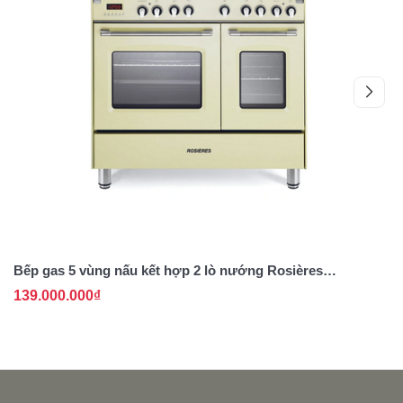
Bếp gas 5 vùng nấu kết hợp 2 lò nướng Rosières
Má
RGM95D2C - Nhập khẩu chính hãng
R
139.000.000₫
3