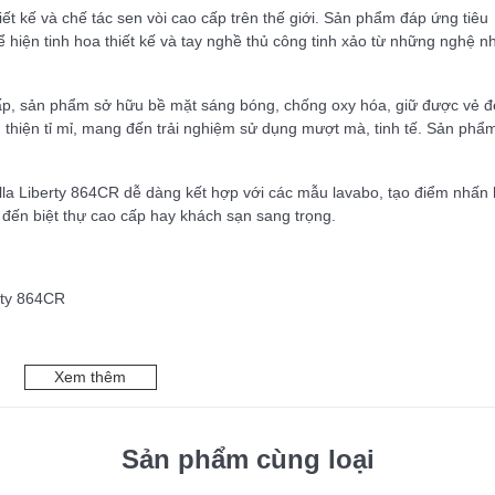
hiết kế và chế tác sen vòi cao cấp trên thế giới. Sản phẩm đáp ứng tiêu
 hiện tinh hoa thiết kế và tay nghề thủ công tinh xảo từ những nghệ n
ấp, sản phẩm sở hữu bề mặt sáng bóng, chống oxy hóa, giữ được vẻ 
àn thiện tỉ mỉ, mang đến trải nghiệm sử dụng mượt mà, tinh tế. Sản phẩ
Crolla Liberty 864CR dễ dàng kết hợp với các mẫu lavabo, tạo điểm nhấn
 đến biệt thự cao cấp hay khách sạn sang trọng.
rty 864CR
Xem thêm
Sản phẩm cùng loại