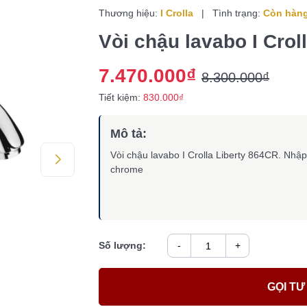
Thương hiệu:
I Crolla
|
Tình trạng:
Còn hàn
Vòi chậu lavabo I Crol
7.470.000₫
8.300.000₫
Tiết kiệm:
830.000₫
Mô tả:
Vòi chậu lavabo I Crolla Liberty 864CR. Nhập
chrome
Số lượng:
-
+
GỌI TƯ