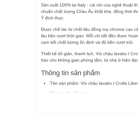
Sản xuất 100% tại Italy - cái nôi của nghệ thuật t
chuẩn chất lượng Châu Âu khắt khe, đồng thời thể
Ý đích thực.
Được chế tác từ chất liệu đồng mạ chrome cao c
lâu bền vượt thời gian. Mỗi chi tiết đều được ho
cam kết chất lượng ổn định và độ bền vượt trội.
Thiết kế tối giản, thanh lịch, Vòi chậu lavabo I 
hảo cho không gian phòng tắm, từ nhà ở hiện đại
Thông tin sản phẩm
Tên sản phẩm: Vòi chậu lavabo I Crolla Libe
Bộ sưu tập: Classic
Dòng sản phẩm: Liberty
Kiểu loại: Vòi chậu lavabo
Chất liệu: Đồng mạ chrome
Xuất xứ: Italy