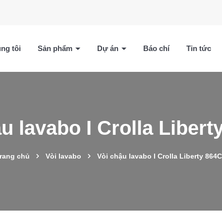
ng tôi
Sản phẩm
Dự án
Báo chí
Tin tức
u lavabo I Crolla Liber
rang chủ
Vòi lavabo
Vòi chậu lavabo I Crolla Liberty 864