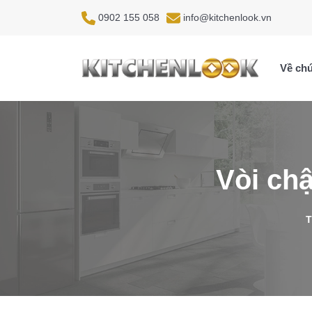
0902 155 058
info@kitchenlook.vn
Về chú
Vòi chậ
T