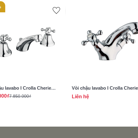
%
ch bán cổ điển Châu Âu
, dễ dàng vệ sinh
c
u lavabo I Crolla Cherie
Vòi chậu lavabo I Crolla Cherie
R
1864CR
000₫
7.850.000₫
Liên hệ
ạnh
n lắp đặt