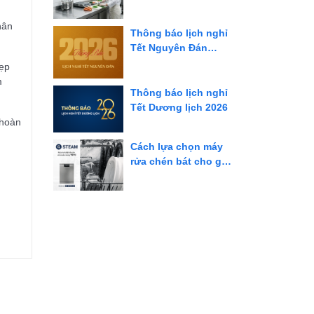
và giải pháp tối ưu
cho bếp công
hân
Thông báo lịch nghỉ
nghiệp
Tết Nguyên Đán
Bính Ngọ 2026
đẹp
m
Thông báo lịch nghỉ
Tết Dương lịch 2026
 hoàn
Cách lựa chọn máy
rửa chén bát cho gia
đình bạn nên biết