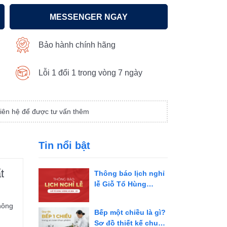
MESSENGER NGAY
Bảo hành chính hãng
Lỗi 1 đổi 1 trong vòng 7 ngày
iên hệ để được tư vấn thêm
Tin nổi bật
t
Thông báo lịch nghỉ
lễ Giỗ Tổ Hùng
Vương và 30/4 - 1/5
năm 2026
hông
Bếp một chiều là gì?
Sơ đồ thiết kế chuẩn