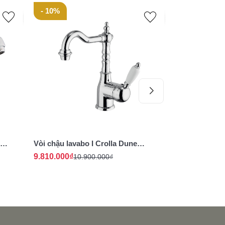
- 10%
- 10%
Vòi chậu lavabo I Crolla Dune
Vòi chậu lavab
9864CR
27728CR
9.810.000₫
5.220.000₫
10.900.000₫
5.