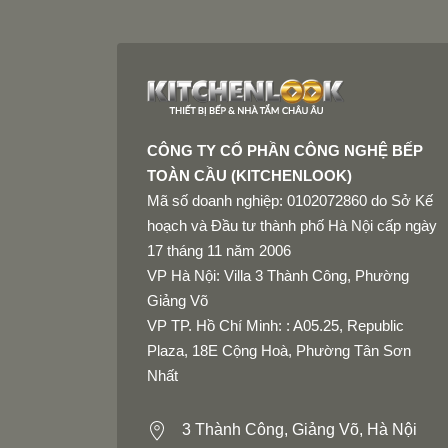
Cam kết
Hàng chính hãng nhập khẩu nguyên chiếc từ 
Hỗ trợ đổi trả nếu có lỗi kỹ thuật từ nhà sản 
Tư vấn và hỗ trợ khách hàng trước và sau b
Bảo hành theo chính sách hãng
CÔNG TY CỔ PHẦN CÔNG NGHỆ BẾP
TOÀN CẦU (KITCHENLOOK)
Mã số doanh nghiệp: 0102072860 do Sở Kế
hoạch và Đầu tư thành phố Hà Nội cấp ngày
17 tháng 11 năm 2006
VP Hà Nội: Villa 3 Thành Công, Phường
Giảng Võ
VP TP. Hồ Chí Minh: : A05.25, Republic
Plaza, 18E Cộng Hoà, Phường Tân Sơn
Nhất
3 Thành Công, Giảng Võ, Hà Nội