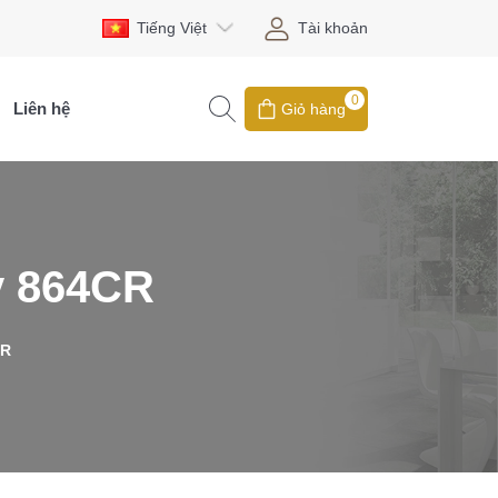
Tiếng Việt
Tài khoản
0
Liên hệ
Giỏ hàng
ty 864CR
CR