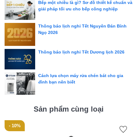
Bếp một chiều là gì? Sơ đồ thiết kế chuẩn và
Bộ sưu tập: Liberty
giải pháp tối ưu cho bếp công nghiệp
Kiểu loại: Bộ sen sàn độc lập
Chất liệu: Đồng mạ chrome
Thông báo lịch nghỉ Tết Nguyên Đán Bính
Xuất xứ: Italy
Ngọ 2026
Bảo hành: 24 tháng
Đặc điểm nổi bật
Thông báo lịch nghỉ Tết Dương lịch 2026
Thiết kế sang trọng, hiện đại theo phong cách Châu Âu
Chất liệu đồng mạ chrome bền bỉ, sáng bóng, dễ dàng
Cách lựa chọn máy rửa chén bát cho gia
vệ sinh
đình bạn nên biết
Tia phun êm, nhẹ và chống ồn, tiết kiệm nước
Sản xuất theo tiêu chuẩn EU mới nhất
Sản phẩm cùng loại
Dễ dàng lắp đặt
Thông số kỹ thuật
- 10%
Mã sản phẩm: 824CR