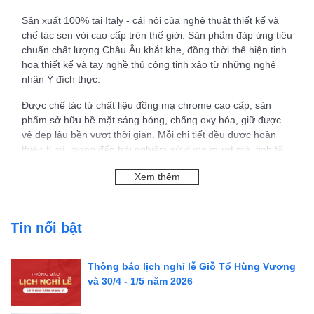
Sản xuất 100% tại Italy - cái nôi của nghệ thuật thiết kế và
chế tác sen vòi cao cấp trên thế giới. Sản phẩm đáp ứng tiêu
chuẩn chất lượng Châu Âu khắt khe, đồng thời thể hiện tinh
hoa thiết kế và tay nghề thủ công tinh xảo từ những nghệ
nhân Ý đích thực.
Được chế tác từ chất liệu đồng mạ chrome cao cấp, sản
phẩm sở hữu bề mặt sáng bóng, chống oxy hóa, giữ được
vẻ đẹp lâu bền vượt thời gian. Mỗi chi tiết đều được hoàn
thiện tỉ mỉ, mang đến trải nghiệm sử dụng mượt mà, tinh tế.
Sản phẩm cam kết chất lượng ổn định và độ bền vượt trội.
Xem thêm
Thiết kế tối giản, thanh lịch, Bộ sen sàn độc lập cho bồn tắm
I Crolla Liberty 824CR tạo điểm nhấn hoàn hảo cho không
gian phòng tắm, từ nhà ở hiện đại đến biệt thự cao cấp hay
Tin nổi bật
khách sạn sang trọng.
Thông tin sản phẩm
Thông báo lịch nghỉ lễ Giỗ Tổ Hùng Vương
và 30/4 - 1/5 năm 2026
Tên sản phẩm: Bộ sen sàn độc lập cho bồn tắm I Crolla
Liberty 824CR