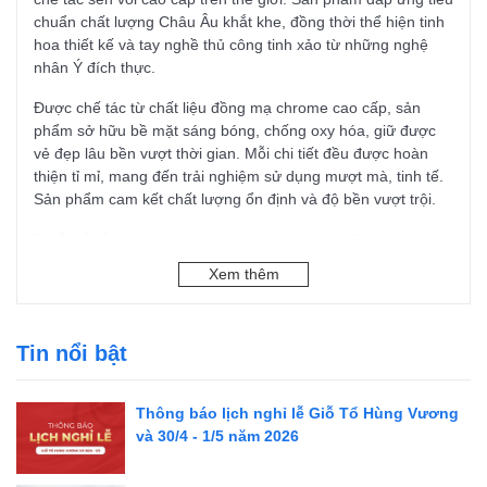
chuẩn chất lượng Châu Âu khắt khe, đồng thời thể hiện tinh
hoa thiết kế và tay nghề thủ công tinh xảo từ những nghệ
nhân Ý đích thực.
Được chế tác từ chất liệu đồng mạ chrome cao cấp, sản
phẩm sở hữu bề mặt sáng bóng, chống oxy hóa, giữ được
vẻ đẹp lâu bền vượt thời gian. Mỗi chi tiết đều được hoàn
thiện tỉ mỉ, mang đến trải nghiệm sử dụng mượt mà, tinh tế.
Sản phẩm cam kết chất lượng ổn định và độ bền vượt trội.
Thiết kế tối giản, thanh lịch, Vòi chậu lavabo I Crolla Julia
6028CR dễ dàng kết hợp với các mẫu lavabo, tạo điểm nhấn
Xem thêm
hoàn hảo cho không gian phòng tắm, từ nhà ở hiện đại đến
biệt thự cao cấp hay khách sạn sang trọng.
Thông tin sản phẩm
Tin nổi bật
Tên sản phẩm: Vòi chậu lavabo I Crolla Select 6028CR
Thông báo lịch nghỉ lễ Giỗ Tổ Hùng Vương
Bộ sưu tập: Design
và 30/4 - 1/5 năm 2026
Dòng sản phẩm: Select