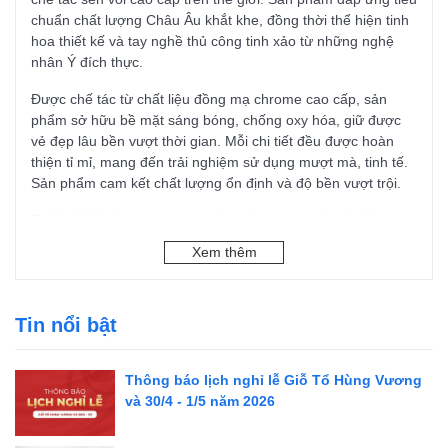
chuẩn chất lượng Châu Âu khắt khe, đồng thời thể hiện tinh
hoa thiết kế và tay nghề thủ công tinh xảo từ những nghệ
nhân Ý đích thực.
Được chế tác từ chất liệu đồng mạ chrome cao cấp, sản
phẩm sở hữu bề mặt sáng bóng, chống oxy hóa, giữ được
vẻ đẹp lâu bền vượt thời gian. Mỗi chi tiết đều được hoàn
thiện tỉ mỉ, mang đến trải nghiệm sử dụng mượt mà, tinh tế.
Sản phẩm cam kết chất lượng ổn định và độ bền vượt trội.
Thiết kế tối giản, thanh lịch, Vòi chậu lavabo I Crolla Slim
49029CR dễ dàng kết hợp với các mẫu lavabo, tạo điểm
Xem thêm
nhấn hoàn hảo cho không gian phòng tắm, từ nhà ở hiện đại
đến biệt thự cao cấp hay khách sạn sang trọng.
Thông tin sản phẩm
Tin nổi bật
Tên sản phẩm: Vòi chậu lavabo I Crolla Slim 49029CR
Thông báo lịch nghỉ lễ Giỗ Tổ Hùng Vương
Bộ sưu tập: Design
và 30/4 - 1/5 năm 2026
Dòng sản phẩm: Slim