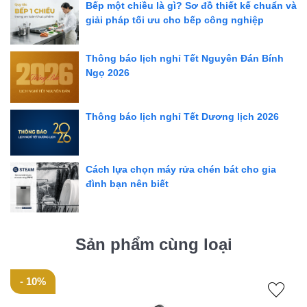
Bếp một chiều là gì? Sơ đồ thiết kế chuẩn và
Chất liệu: Đồng mạ chrome
giải pháp tối ưu cho bếp công nghiệp
Xuất xứ: Italy
Thông báo lịch nghỉ Tết Nguyên Đán Bính
Bảo hành: 24 tháng
Ngọ 2026
Đặc điểm nổi bật
Thiết kế sang trọng, hiện đại theo phong cách Châu Âu
Thông báo lịch nghỉ Tết Dương lịch 2026
Chất liệu đồng mạ chrome bền bỉ, sáng bóng, dễ dàng
vệ sinh
Tia phun êm, nhẹ và chống ồn, tiết kiệm nước
Cách lựa chọn máy rửa chén bát cho gia
đình bạn nên biết
Sản xuất theo tiêu chuẩn EU mới nhất
Dễ dàng lắp đặt
Thông số kỹ thuật
Sản phẩm cùng loại
Mã sản phẩm: 225005.2CR
Kiểu lắp đặt: Bộ sen tắm nóng lạnh
- 10%
Cam kết