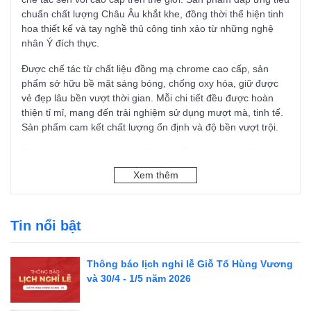
chuẩn chất lượng Châu Âu khắt khe, đồng thời thể hiện tinh
hoa thiết kế và tay nghề thủ công tinh xảo từ những nghệ
nhân Ý đích thực.
Được chế tác từ chất liệu đồng mạ chrome cao cấp, sản
phẩm sở hữu bề mặt sáng bóng, chống oxy hóa, giữ được
vẻ đẹp lâu bền vượt thời gian. Mỗi chi tiết đều được hoàn
thiện tỉ mỉ, mang đến trải nghiệm sử dụng mượt mà, tinh tế.
Sản phẩm cam kết chất lượng ổn định và độ bền vượt trội.
Thiết kế tối giản, thanh lịch, Bộ sen tắm nóng lạnh I Crolla
Logic 225005.2CR tạo điểm nhấn hoàn hảo cho không gian
Xem thêm
phòng tắm, từ nhà ở hiện đại đến biệt thự cao cấp hay
khách sạn sang trọng.
Thông tin sản phẩm
Tin nổi bật
Tên sản phẩm: Bộ sen tắm nóng lạnh I Crolla Logic
225005.2CR
Thông báo lịch nghỉ lễ Giỗ Tổ Hùng Vương
và 30/4 - 1/5 năm 2026
Bộ sưu tập: Logic
Kiểu loại: Bộ sen tắm nóng lạnh