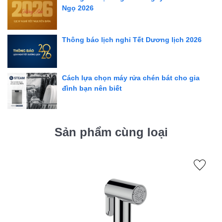
Ngọ 2026
Tia phun êm, nhẹ và chống ồn, tiết kiệm nước
Sản xuất theo tiêu chuẩn EU mới nhất
Dễ dàng lắp đặt
Thông báo lịch nghỉ Tết Dương lịch 2026
Thông số kỹ thuật
Mã sản phẩm: 10077CR
Cách lựa chọn máy rửa chén bát cho gia
đình bạn nên biết
Cam kết
Hàng chính hãng nhập khẩu nguyên chiếc từ Italy
Hỗ trợ đổi trả nếu có lỗi kỹ thuật từ nhà sản xuất
Sản phẩm cùng loại
Tư vấn và hỗ trợ khách hàng trước và sau bán hàng
Bảo hành theo chính sách hãng