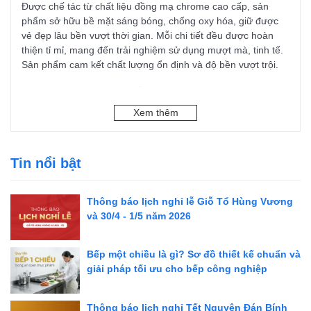
Được chế tác từ chất liệu đồng mạ chrome cao cấp, sản
phẩm sở hữu bề mặt sáng bóng, chống oxy hóa, giữ được
vẻ đẹp lâu bền vượt thời gian. Mỗi chi tiết đều được hoàn
thiện tỉ mỉ, mang đến trải nghiệm sử dụng mượt mà, tinh tế.
Sản phẩm cam kết chất lượng ổn định và độ bền vượt trội.
Thông tin sản phẩm
Xem thêm
Tên sản phẩm: Dây sen chống xoắn dài 1.5m I Crolla
10077CR
Kiểu loại: Dây sen chống xoắn
Tin nổi bật
Chất liệu: Đồng mạ chrome
Xuất xứ: Italy
Thông báo lịch nghỉ lễ Giỗ Tổ Hùng Vương
và 30/4 - 1/5 năm 2026
Bảo hành: 24 tháng
Đặc điểm nổi bật
Bếp một chiều là gì? Sơ đồ thiết kế chuẩn và
Thiết kế sang trọng, hiện đại theo phong cách Châu Âu
giải pháp tối ưu cho bếp công nghiệp
Chất liệu đồng mạ chrome bền bỉ, sáng bóng, dễ dàng
vệ sinh
Thông báo lịch nghỉ Tết Nguyên Đán Bính