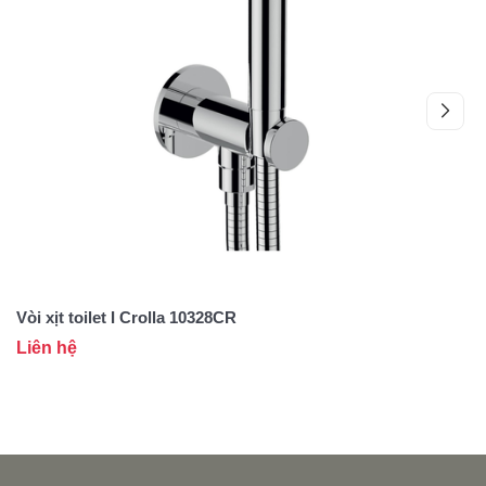
Vòi xịt toilet I Crolla 10328CR
Vò
Liên hệ
L